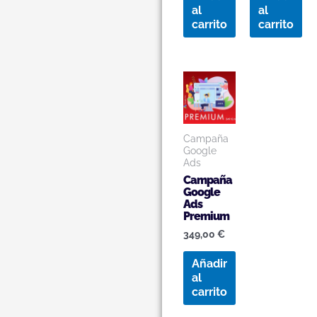
al
al
carrito
carrito
Campaña
Google
Ads
Campaña
Google
Ads
Premium
349,00
€
Añadir
al
carrito