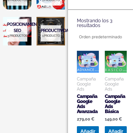
4 PRODUCTOS
1 PRODUCTO
Mostrando los 3
POSICIONAMIENTO
resultados
SEO
PRODUCTIVIDAD
3 PRODUCTOS
1 PRODUCTO
Campaña
Campaña
Google
Google
Ads
Ads
Campaña
Campaña
Google
Google
Ads
Ads
Avanzada
Básica
279,00
€
149,00
€
Añadir
Añadir