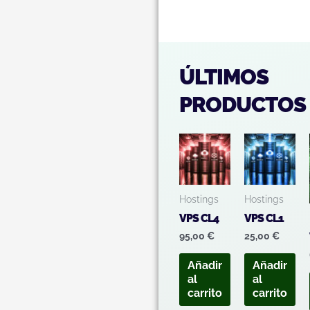
ÚLTIMOS
PRODUCTOS
Hostings
Hostings
VPS CL4
VPS CL1
95,00
€
25,00
€
Añadir
Añadir
al
al
carrito
carrito