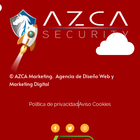
© AZCA Marketing. Agencia de Diseño Web y
Marketing Digital
Política de privacidad
Aviso Cookies
F
T
I
a
w
n
c
i
s
e
t
t
b
t
a
o
e
g