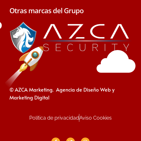
Otras marcas del Grupo
© AZCA Marketing. Agencia de Diseño Web y
Marketing Digital
Política de privacidad
Aviso Cookies
F
T
I
a
w
n
c
i
s