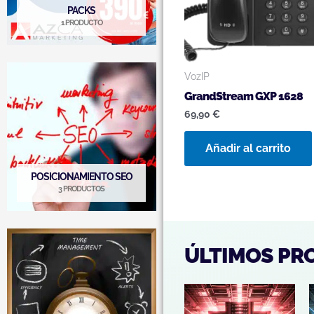
PACKS
1 PRODUCTO
VozIP
GrandStream GXP 1628
69,90
€
Añadir al carrito
POSICIONAMIENTO SEO
3 PRODUCTOS
ÚLTIMOS PR