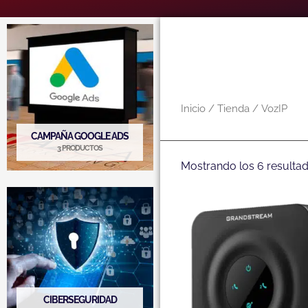
Inicio
/
Tienda
/ VozIP
CAMPAÑA GOOGLE ADS
3 PRODUCTOS
Mostrando los 6 resulta
CIBERSEGURIDAD