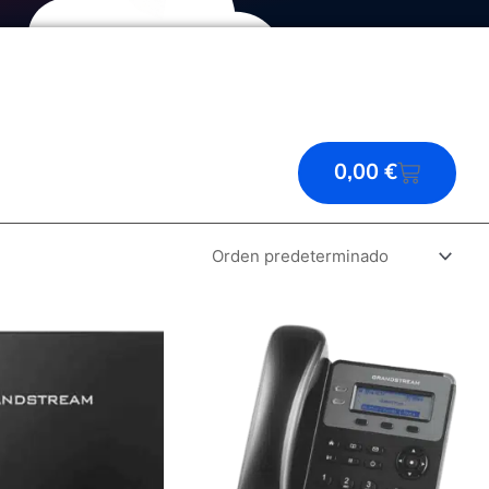
CARRIT
0,00
€