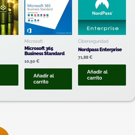
Microsoft
Ciberseguridad
Microsoft 365
Nordpass Enterprise
Business Standard
71,88
€
10,50
€
l
Añadir al
Añadir al
carrito
carrito