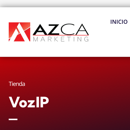
Ir
al
contenido
INICIO
Tienda
VozIP