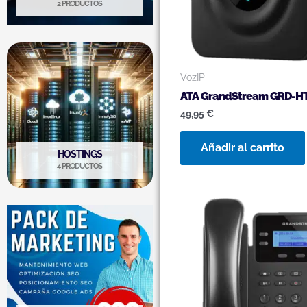
2 PRODUCTOS
VozIP
ATA GrandStream GRD-H
49,95
€
Añadir al carrito
HOSTINGS
4 PRODUCTOS