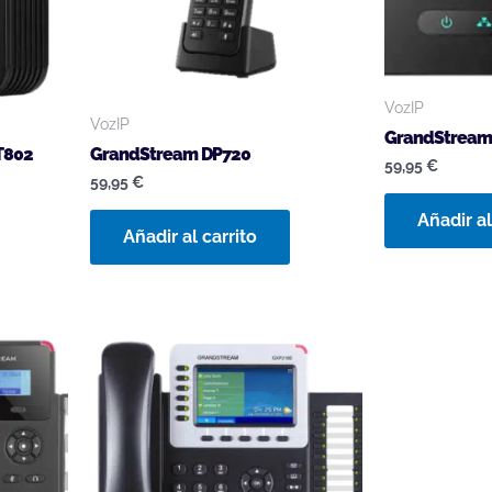
VozIP
VozIP
GrandStream
T802
GrandStream DP720
59,95
€
59,95
€
Añadir al
Añadir al carrito