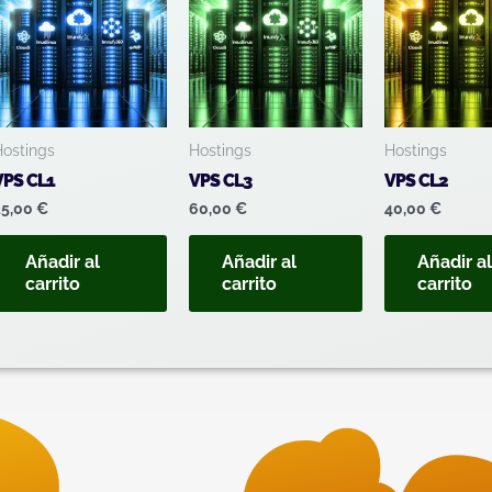
Hostings
Hostings
Hostings
VPS CL1
VPS CL3
VPS CL2
25,00
€
60,00
€
40,00
€
Añadir al
Añadir al
Añadir a
carrito
carrito
carrito