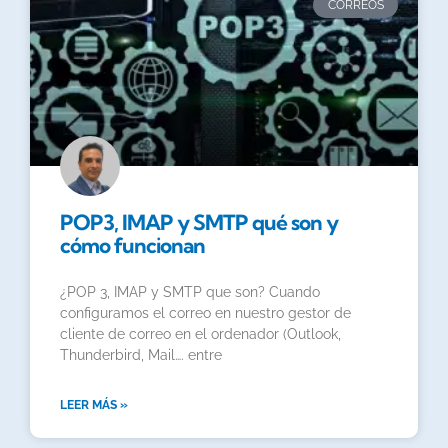
CORREOS
POP3, IMAP y SMTP qué son y
cómo funcionan
¿POP 3, IMAP y SMTP que son? Cuando
configuramos el correo en nuestro gestor de
cliente de correo en el ordenador (Outlook,
Thunderbird, Mail…. entre
LEER MÁS »