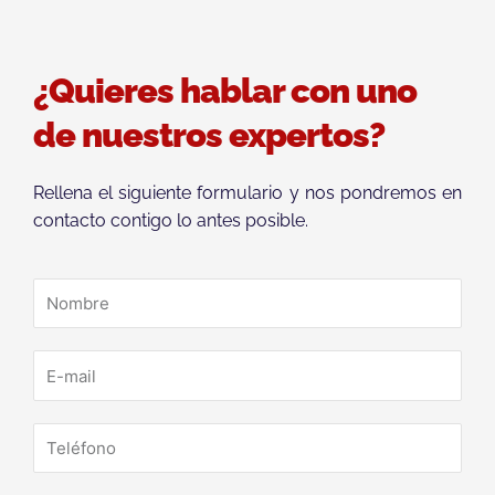
¿Quieres hablar con uno
de nuestros expertos?
Rellena el siguiente formulario y nos pondremos en
contacto contigo lo antes posible.
N
o
m
E
b
-
r
m
e
T
a
e
i
l