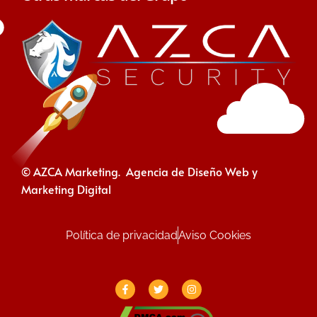
© AZCA Marketing. Agencia de Diseño Web y
Marketing Digital
Política de privacidad
Aviso Cookies
F
T
I
a
w
n
c
i
s
e
t
t
b
t
a
o
e
g