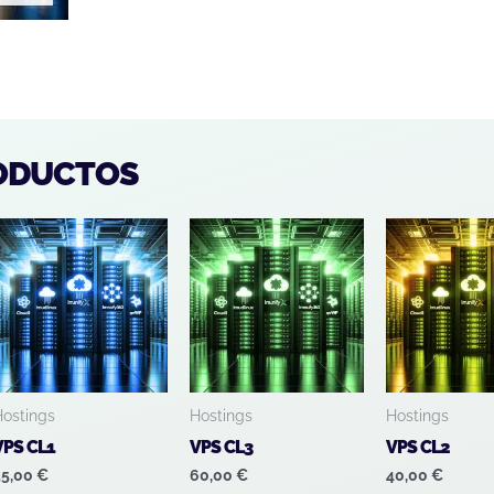
ODUCTOS
Hostings
Hostings
Hostings
VPS CL1
VPS CL3
VPS CL2
25,00
€
60,00
€
40,00
€