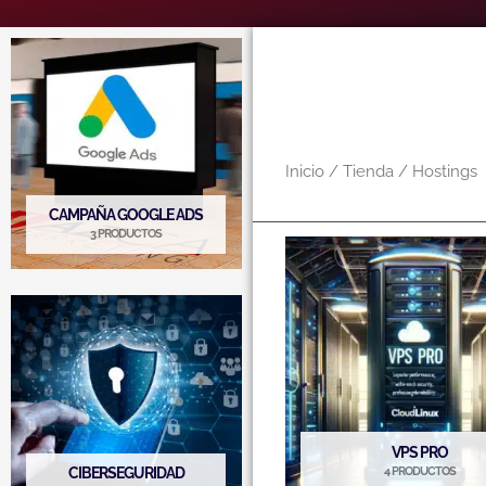
Inicio
/
Tienda
/ Hostings
CAMPAÑA GOOGLE ADS
3 PRODUCTOS
VPS PRO
CIBERSEGURIDAD
4 PRODUCTOS