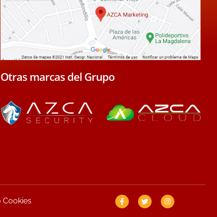
Otras marcas del Grupo
F
T
I
o Cookies
a
w
n
c
i
s