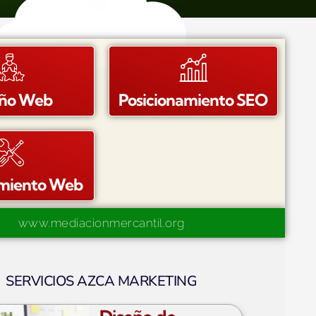
eño Web
Posicionamiento SEO
miento Web
www.mediacionmercantil.org
SERVICIOS AZCA MARKETING