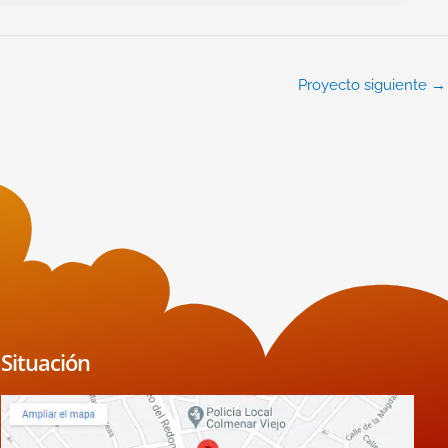
Proyecto siguiente
→
Situación