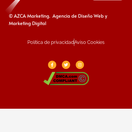
© AZCA Marketing. Agencia de Diseño Web y
Marketing Digital
Política de privacidad
Aviso Cookies
F
T
I
a
w
n
c
i
s
e
t
t
b
t
a
o
e
g
o
r
r
k
a
-
m
f