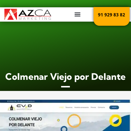
Ir
al
91 929 83 82
PORTFOLIO
contenido
Colmenar Viejo por Delante